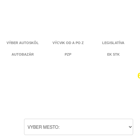
VÝBER AUTOSKÔL
VÝCVIK OD A PO Z
LEGISLATÍVA
AUTOBAZÁR
PZP
EK STK
Da
ob
a