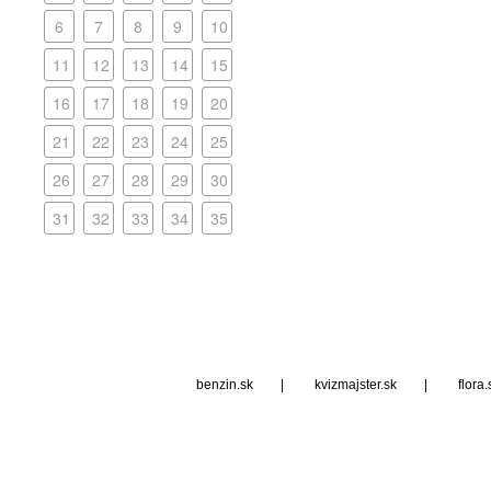
benzin.sk
|
kvizmajster.sk
|
flora.