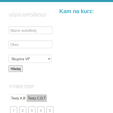
Kam na kurz:
Testy A,B
Testy C,D,T