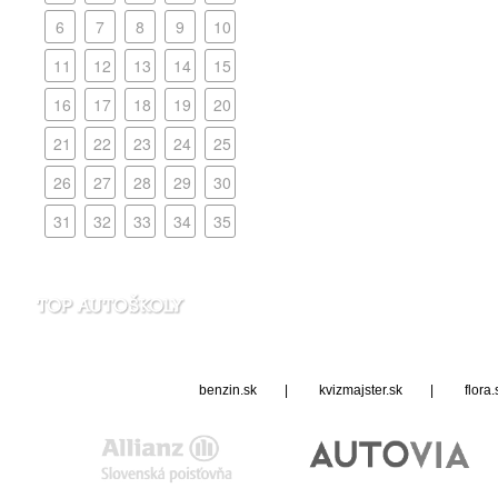
benzin.sk
|
kvizmajster.sk
|
flora.