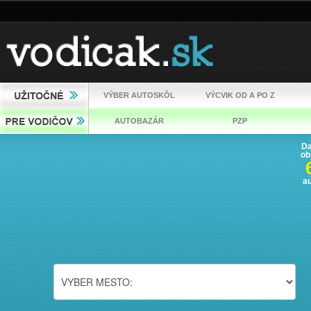
VÝBER AUTOSKÔL
VÝCVIK OD A PO Z
AUTOBAZÁR
PZP
Da
ob
a